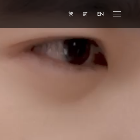
繁
简
EN